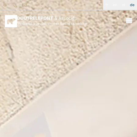
fr
en
nl
de
Verband spezialisierter Rechtsanwälte