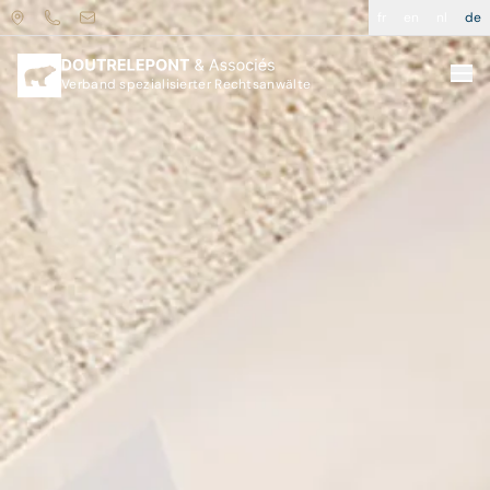
fr
en
nl
de
Verband spezialisierter Rechtsanwälte