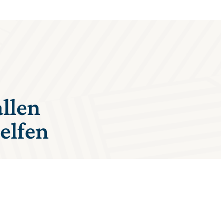
allen
elfen
etenzen, steht Ihnen in