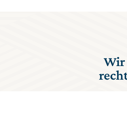
Wir 
rech
Unser Team, bestehend 