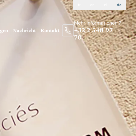
fr
en
nl
de
Mehr Informationen ?
+32 2 548 97
ngen
Nachricht
Kontakt
70