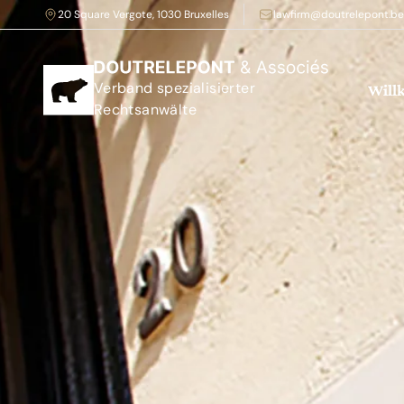
20 Square Vergote, 1030 Bruxelles
lawfirm@doutrelepont.be
Verband spezialisierter
Wil
Rechtsanwälte