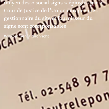
moyen des « social signs » épinglés par la
Cour de Justice de l’Union européenne :
gestionnaire du site et fournisseur du
signe sont coresponsables
Willkommen
Nachricht