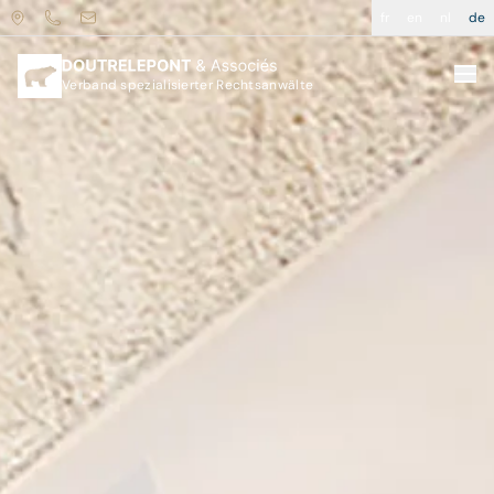
fr
en
nl
de
Verband spezialisierter Rechtsanwälte